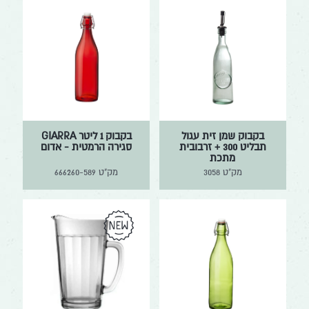
בקבוק שמן זית עגול
בקבוק 1 ליטר GIARRA
תבליט 300 + זרבובית
סגירה הרמטית - אדום
מתכת
מק"ט
3058
מק"ט
666260-589