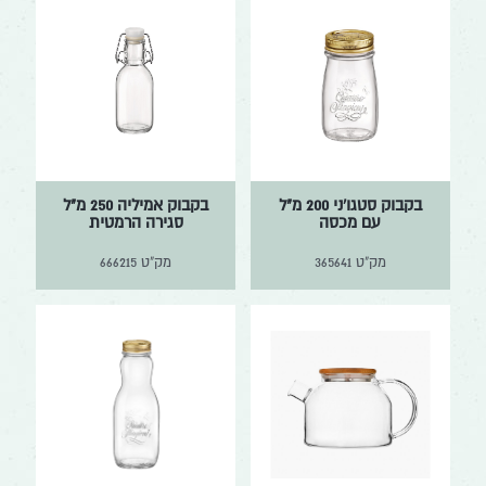
בקבוק סטגו'ני 200 מ"ל
בקבוק אמיליה 250 מ"ל
עם מכסה
סגירה הרמטית
מק"ט
365641
מק"ט
666215