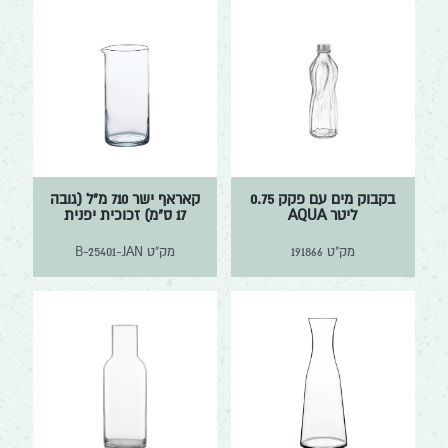
בקבוק מים עם פקק 0.75
קאראף ישר 710 מ"ל (גובה
ליטר AQUA
17 ס"מ) זכוכית יפנית
מק"ט
191866
מק"ט
B-25401-JAN