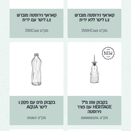
זכוכית
Marinex | Nadir
נירוסטה
קאראף נירוסטה מוברש
קאראף נירוסטה מוברש
Degrenne
1.2 ליטר ללא ידית
1.2 ליטר עם ידית
Emile Henry
מק"ט
SWJHC160
מק"ט
SWJC160
Mediterranea Lifestyle
בקבוק 250 מ"ל
בקבוק מים עם פקק 1
HERITAGE עם פורר
ליטר AQUA
נירוסטה
מק"ט
10000012154
מק"ט
191865