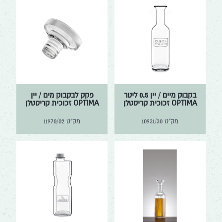
בקבוק מיים / יין 0.5 ליטר
פקק לבקבוק מים / יין
OPTIMA זכוכית קריסטלן
OPTIMA זכוכית קריסטלן
מק"ט
10931/30
מק"ט
11970/02