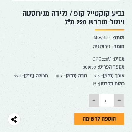
גביע קוקטייל קופ / גלידה מנירוסטה
וינטג' מוברש 220 מ"ל
מותג:
Neviles
חומר:
נירוסטה
מק"ט:
CPG220V
מספר הפריט:
301053
אורך (ס"מ):
9.6
גובה (ס"מ):
10.7
תכולה (מ"ל):
220
כמות בקרטון:
12
הוסף
החסר
מוצר
מוצר
הוספה לרשימה