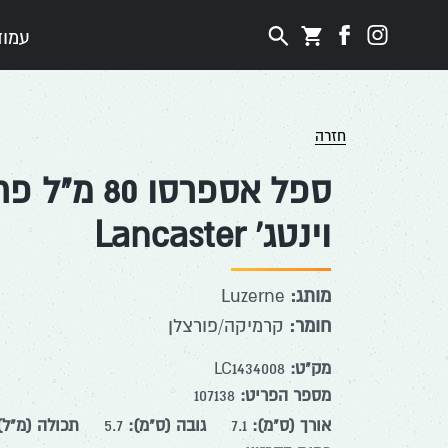
דלג לתוכן
דלג לסרגל הניווט
יעקב
לעמוד
עמוד
פתיחת
סוכנויות
הפייסבוק
חלונית
של
באינסטגרם
עגלה
יעקב
חזרה
סוכנויות
ספל אספרסו 80
וינטג' Lancaster
מותג:
Luzerne
חומר:
קרמיקה/פורצלן
מק"ט:
LC1434008
מספר הפריט:
107138
אורך (ס"מ):
7.1
גובה (ס"מ):
5.7
תכולה (מ"ל)